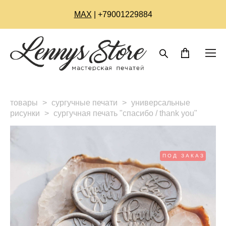
МАХ
| +79001229884
товары
>
сургучные печати
>
универсальные
рисунки
>
сургучная печать "спасибо / thank you"
ПОД ЗАКАЗ