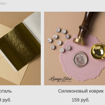
уары
оталь
Силиконовый коврик
9 pуб.
159 pуб.