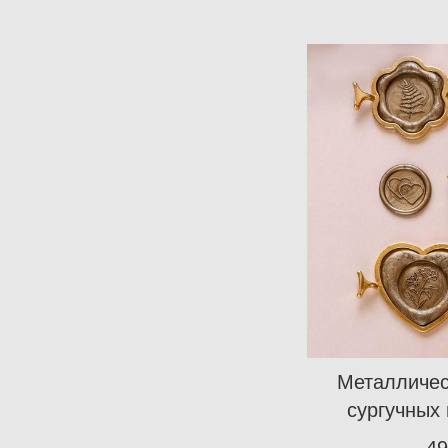
Металличес
сургучных
49