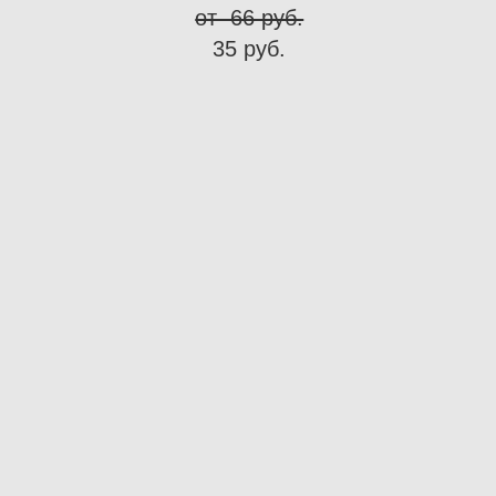
от 66 pуб.
35 pуб.