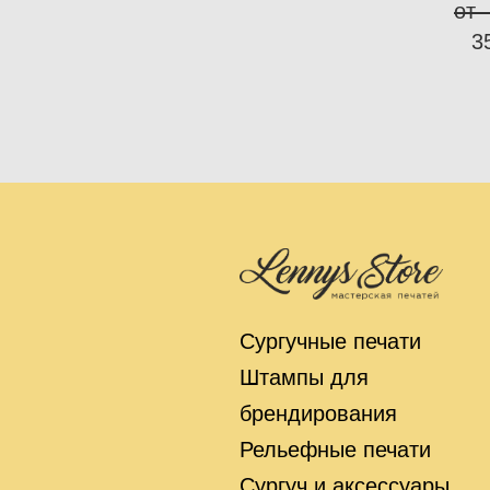
от 
3
Сургучные печати
Штампы для
брендирования
Рельефные печати
Сургуч и аксессуары