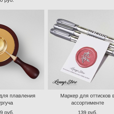
для плавления
Маркер для оттисков 
ургуча
ассортименте
9 pуб.
139 pуб.