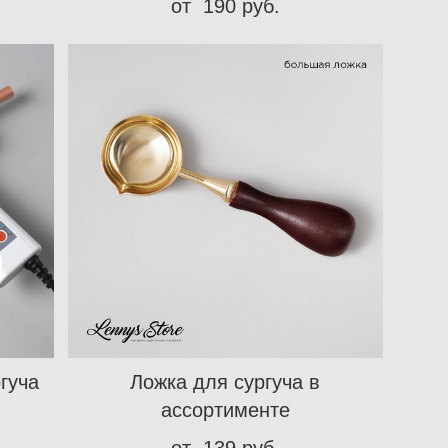
от 190 pуб.
гуча
Ложка для сургуча в
ассортименте
от 139 pуб.