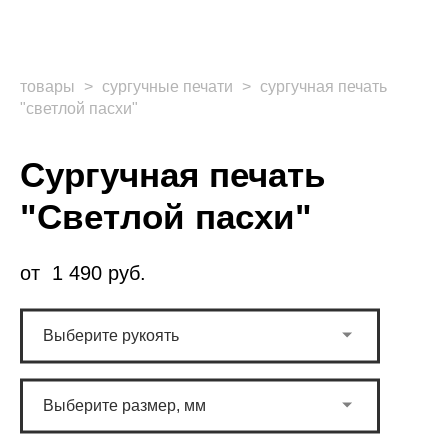
товары
>
сургучные печати
>
сургучная печать
"светлой пасхи"
Сургучная печать
"Светлой пасхи"
от 1 490 pуб.
Выберите рукоять
Выберите размер, мм