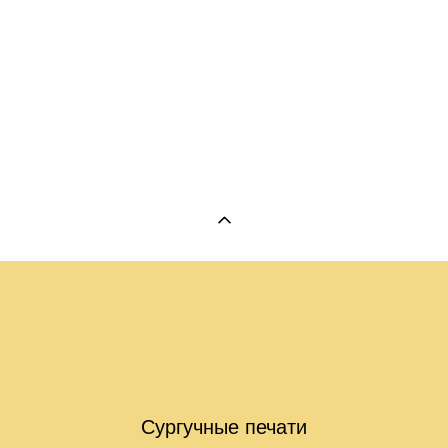
Сургучная печать "Распустившийся пион"
от 1 490 pуб.
Сургучные печати