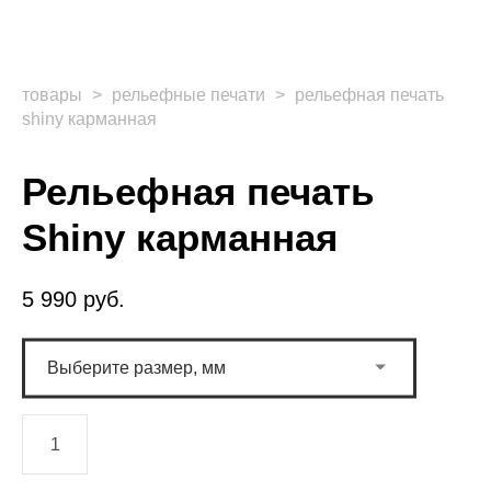
товары
>
рельефные печати
>
рельефная печать
shiny карманная
Рельефная печать
Shiny карманная
5 990 pуб.
Выберите размер, мм