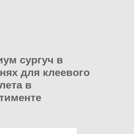
ум сургуч в
нях для клеевого
лета в
тименте