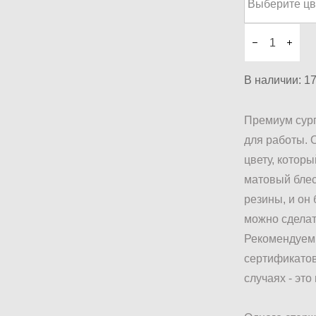
В наличии:
1
Премиум сург
для работы. 
цвету, котор
матовый блес
резины, и он
можно сделат
Рекомендуем 
сертификатов
случаях - это