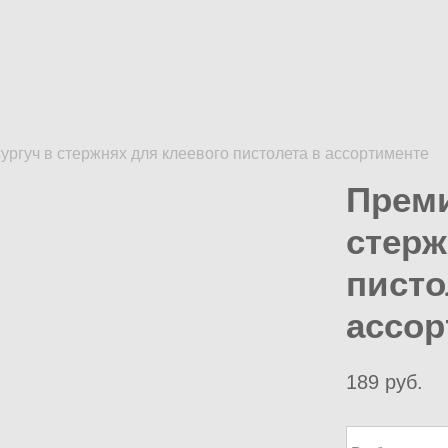
ургуч в стержнях для клеевого пистолета в ассортименте
Преми
стерж
писто
ассор
189 pуб.