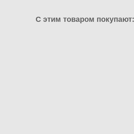
С этим товаром покупают
уча в
Сургучные оттиски, от 30
те
шт.
.
от 350 pуб.
ах, 500 грамм, ~ 1500 гранул, в
ассортименте
2 500 pуб.