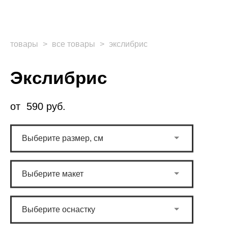
товары
>
все товары
>
экслибрис
Экслибрис
от 590 pуб.
Выберите размер, см
Выберите макет
Выберите оснастку